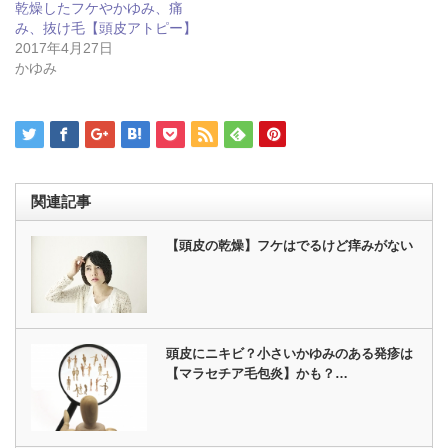
ウ
い
乾燥したフケやかゆみ、痛
で
(新
み、抜け毛【頭皮アトピー】
開
し
き
い
2017年4月27日
ま
ウ
かゆみ
す)
ィ
ン
ド
ウ
で
開
き
ま
す)
関連記事
【頭皮の乾燥】フケはでるけど痒みがない
頭皮にニキビ？小さいかゆみのある発疹は
【マラセチア毛包炎】かも？…