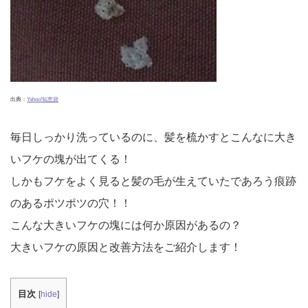
出典：
Yahoo!知恵袋
毎日しっかり洗っているのに、髪を梳かすとこんなに大き
いフケの塊が出てくる！
しかもフケをよく見ると髪の毛が生えていたであろう痕跡
のあるポツポツの穴！！
こんな大きいフケの塊には何か原因があるの？
大きいフケの原因と改善方法をご紹介します！
目次
[
hide
]