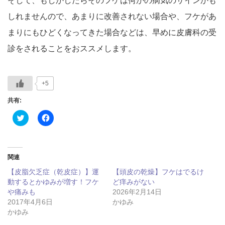
そして、もしかしたらそのフケは何かの病気のサインかも
しれませんので、あまりに改善されない場合や、フケがあ
まりにもひどくなってきた場合などは、早めに皮膚科の受
診をされることをおススメします。
+5
共有:
ク
Facebook
リ
で
ッ
共
ク
有
し
す
て
る
Twitter
に
関連
で
は
共
ク
【皮脂欠乏症（乾皮症）】運
【頭皮の乾燥】フケはでるけ
有
リ
(新
ッ
動するとかゆみが増す！フケ
ど痒みがない
し
ク
や痛みも
2026年2月14日
い
し
ウ
て
2017年4月6日
かゆみ
ィ
く
かゆみ
ン
だ
ド
さ