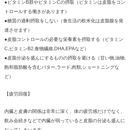
●ビタミンB群やビタミンCの摂取（ビタミンは皮脂をコン
トロールする働きがあります）
●糖質の過剰摂取をしない（食生活の欧米化は皮脂腺を発
達させます）
●皮脂コントロールの必要な栄養素を摂取する（ビタミン
C,ビタミンB2,食物繊維,DHA,EPAなど）
●皮脂分泌を盛んにするものの摂取を避ける（甘い物,油物,
飽和脂肪酸を含むバター,ラード,肉類,ショートニングな
ど）
【疲労回復】
内臓と皮膚の関係は非常に深く、体の疲労感だけでなく、
飲み会続きなどで内臓が弱っていると皮脂の分泌も盛んに
なってしまいます。