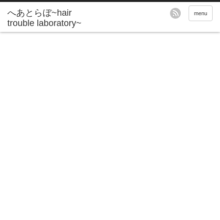
へあとらぼ~hair
menu
trouble laboratory~