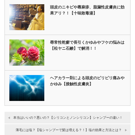
頭皮のニキビや蕁麻疹、脂漏性皮膚炎に効
果アリ？！【十味敗毒湯】
尋常性乾癬で長引くかゆみやフケの悩みは
【松ヤニ石鹸】で解消！！
ヘアカラー剤による頭皮のピリピリ痛みや
かゆみ【接触性皮膚炎】
本当はいいの？悪いの？【シリコンとノンシリコン】シャンプーの違い！
薄毛には塩？【塩シャンプーで髪は増える？！】塩の効果と方法とは？