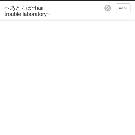
へあとらぼ~hair
menu
trouble laboratory~