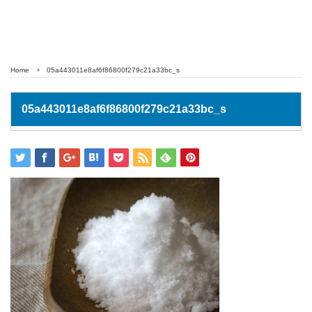
Home
05a443011e8af6f86800f279c21a33bc_s
05a443011e8af6f86800f279c21a33bc_s