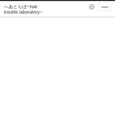
へあとらぼ~hair
menu
trouble laboratory~