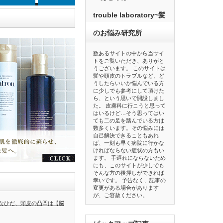
trouble laboratory~髪
のお悩み研究所
数あるサイトの中から当サイ
トをご覧いただき、ありがと
うございます。 このサイトは
髪や頭皮のトラブルなど、ど
うしたらいいか悩んでいる方
に少しでも参考にして頂けた
ら、という思いで開設しまし
た。 皮膚科に行こうと思って
はいるけど…そう思ってはい
ても二の足を踏んでいる方は
数多くいます。その悩みには
自己解決できることもあれ
ば、一刻も早く病院に行かな
ければならない症状の方もい
ます。 手遅れにならないため
にも、このサイトが少しでも
そんな方の後押しができれば
幸いです。 予告なく、記事の
変更がある場合があります
が、ご容赦ください。
なひだ、頭皮の凸凹は【脳