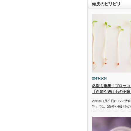
頭皮のピリピリ
2019-1-24
名医も推奨！ブロッコ
【白髪や抜け毛の予防
2019年1月21日にTVで
判」では【白髪や抜け毛の