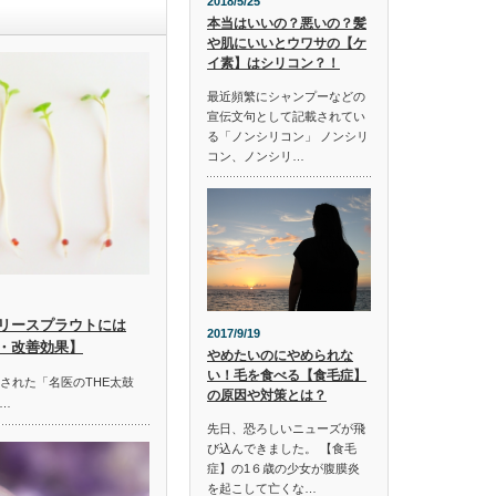
2018/5/25
本当はいいの？悪いの？髪
や肌にいいとウワサの【ケ
イ素】はシリコン？！
最近頻繁にシャンプーなどの
宣伝文句として記載されてい
る「ノンシリコン」 ノンシリ
コン、ノンシリ…
リースプラウトには
2017/9/19
・改善効果】
やめたいのにやめられな
い！毛を食べる【食毛症】
放送された「名医のTHE太鼓
の原因や対策とは？
…
先日、恐ろしいニューズが飛
び込んできました。 【食毛
症】の1６歳の少女が腹膜炎
を起こして亡くな…