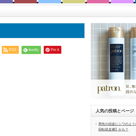
RSS
feedly
Pin it
人気の投稿とページ
男性の頭皮にシワのよう
回転状皮膚】かも？