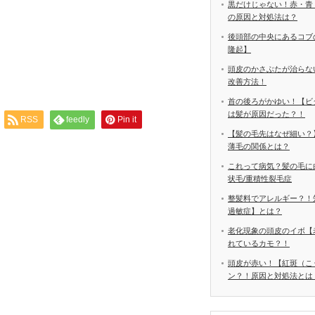
黒だけじゃない！赤・青
の原因と対処法は？
後頭部の中央にあるコブ
隆起】
頭皮のかさぶたが治らな
改善方法！
首の後ろがかゆい！【ビ
は髪が原因だった？！
RSS
feedly
Pin it
【髪の毛先はなぜ細い？
薄毛の関係とは？
これって病気？髪の毛に
状毛/重積性裂毛症
整髪料でアレルギー？！
過敏症】とは？
老化現象の頭皮のイボ【
れているカモ？！
頭皮が赤い！【紅斑（こ
ン？！原因と対処法とは