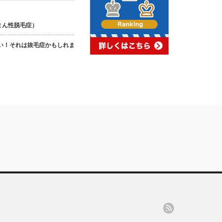
まん性脱毛症）
い！それは抜毛症かもしれま