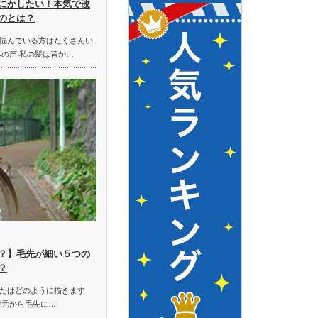
にかしたい！本気で改
のとは？
悩んでいる方はたくさんい
みの声 私の髪は昔か…
？】毛先が細い５つの
？
たはどのように描きます
根元から毛先に…