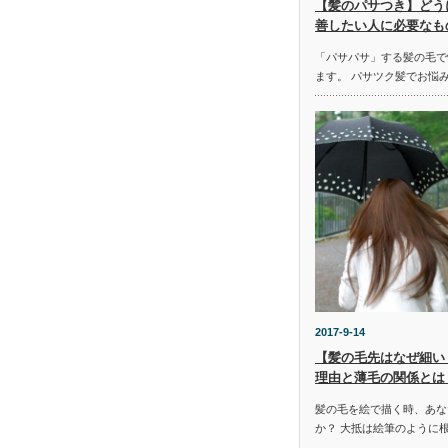
【髪のパサつき】どう
善したい人に必要なも
「パサパサ」する髪の毛で
ます。 パサツク髪でお悩
2017-9-14
【髪の毛先はなぜ細い
理由と薄毛の関係とは
髪の毛を絵で描く時、あな
か？ 大抵は絵筆のように