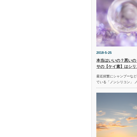
2018-5-25
本当はいいの？悪いの
サの【ケイ素】はシリ
最近頻繁にシャンプーなど
ている「ノンシリコン」 