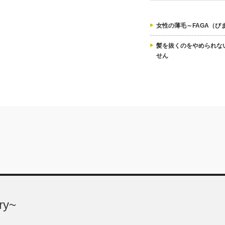
女性の薄毛～FAGA（び
髪を抜くのをやめられな
せん
ry~