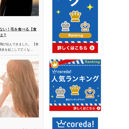
ない！毛を食べる【食
は？
飛び込んできました。 【食
膜炎を起こして亡くな…