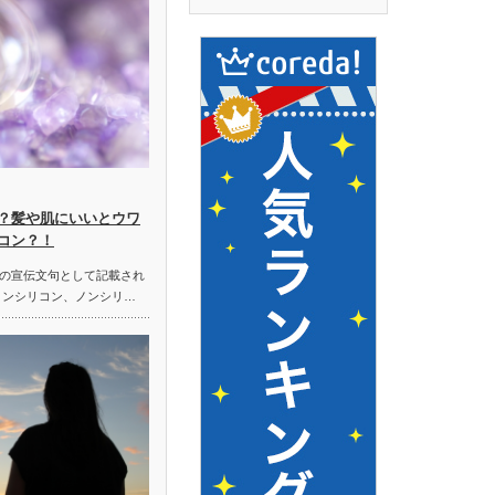
？髪や肌にいいとウワ
コン？！
の宣伝文句として記載され
ノンシリコン、ノンシリ…