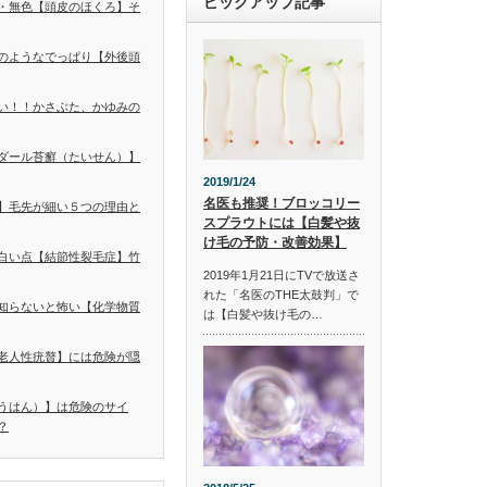
ピックアップ記事
・無色【頭皮のほくろ】そ
のようなでっぱり【外後頭
い！！かさぶた、かゆみの
ダール苔癬（たいせん）】
2019/1/24
名医も推奨！ブロッコリー
】毛先が細い５つの理由と
スプラウトには【白髪や抜
け毛の予防・改善効果】
白い点【結節性裂毛症】竹
2019年1月21日にTVで放送さ
れた「名医のTHE太鼓判」で
知らないと怖い【化学物質
は【白髪や抜け毛の…
老人性疣贅】には危険が隠
うはん）】は危険のサイ
？