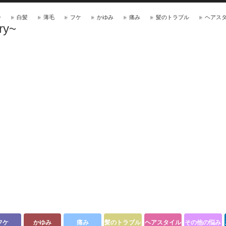
ー
白髪
薄毛
フケ
かゆみ
痛み
髪のトラブル
ヘアス
ry~
フケ
かゆみ
痛み
髪のトラブル
ヘアスタイル
その他の悩み