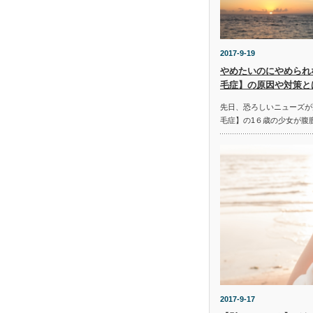
2017-9-19
やめたいのにやめられ
毛症】の原因や対策と
先日、恐ろしいニューズが
毛症】の1６歳の少女が腹
2017-9-17