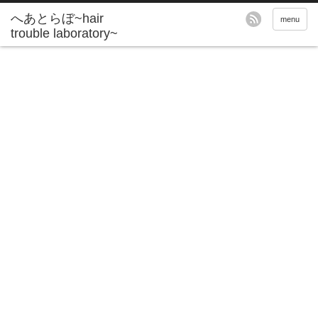
へあとらぼ~hair
menu
trouble laboratory~