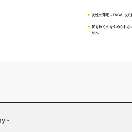
女性の薄毛～FAGA（び
髪を抜くのをやめられな
せん
ry~