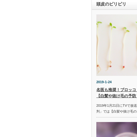
頭皮のピリピリ
2019-1-24
名医も推奨！ブロッコ
【白髪や抜け毛の予防
2019年1月21日にTVで
判」では【白髪や抜け毛の