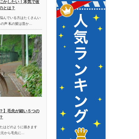
にかしたい！本気で改
のとは？
悩んでいる方はたくさんい
みの声 私の髪は昔か…
？】毛先が細い５つの
？
たはどのように描きます
根元から毛先に…