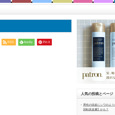
RSS
feedly
Pin it
人気の投稿とページ
男性の頭皮にシワのよう
回転状皮膚】かも？