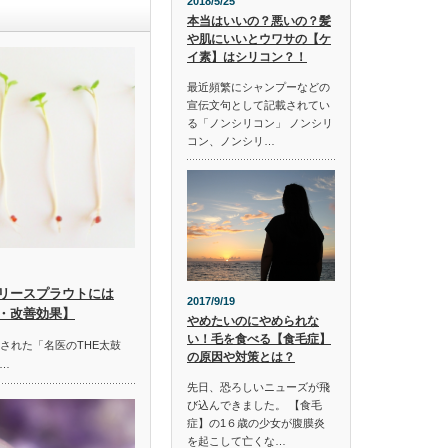
2018/5/25
本当はいいの？悪いの？髪
や肌にいいとウワサの【ケ
イ素】はシリコン？！
最近頻繁にシャンプーなどの
宣伝文句として記載されてい
る「ノンシリコン」 ノンシリ
コン、ノンシリ…
リースプラウトには
2017/9/19
・改善効果】
やめたいのにやめられな
い！毛を食べる【食毛症】
放送された「名医のTHE太鼓
の原因や対策とは？
…
先日、恐ろしいニューズが飛
び込んできました。 【食毛
症】の1６歳の少女が腹膜炎
を起こして亡くな…