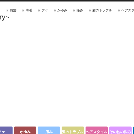
ー
白髪
薄毛
フケ
かゆみ
痛み
髪のトラブル
ヘアス
ry~
フケ
かゆみ
痛み
髪のトラブル
ヘアスタイル
その他の悩み