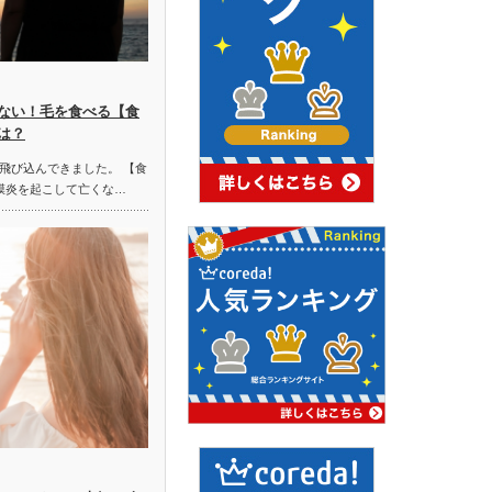
ない！毛を食べる【食
は？
飛び込んできました。 【食
膜炎を起こして亡くな…