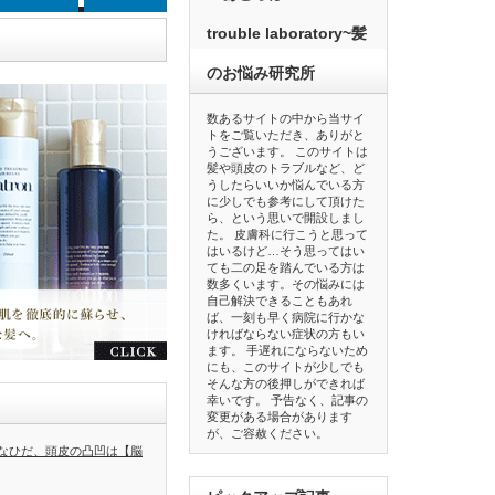
trouble laboratory~髪
のお悩み研究所
数あるサイトの中から当サイ
トをご覧いただき、ありがと
うございます。 このサイトは
髪や頭皮のトラブルなど、ど
うしたらいいか悩んでいる方
に少しでも参考にして頂けた
ら、という思いで開設しまし
た。 皮膚科に行こうと思って
はいるけど…そう思ってはい
ても二の足を踏んでいる方は
数多くいます。その悩みには
自己解決できることもあれ
ば、一刻も早く病院に行かな
ければならない症状の方もい
ます。 手遅れにならないため
にも、このサイトが少しでも
そんな方の後押しができれば
幸いです。 予告なく、記事の
変更がある場合があります
が、ご容赦ください。
なひだ、頭皮の凸凹は【脳