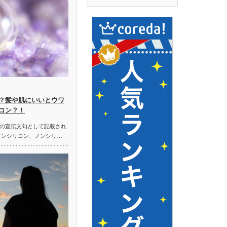
？髪や肌にいいとウワ
コン？！
の宣伝文句として記載され
ノンシリコン、ノンシリ…