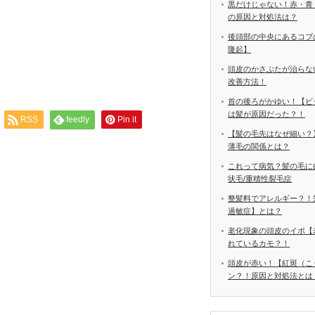
黒だけじゃない！赤・青
の原因と対処法は？
後頭部の中央にあるコブ
隆起】
頭皮のかさぶたが治らな
改善方法！
首の後ろがかゆい！【ビ
は髪が原因だった？！
RSS
feedly
Pin it
【髪の毛先はなぜ細い？
薄毛の関係とは？
これって病気？髪の毛に
状毛/重積性裂毛症
整髪料でアレルギー？！
過敏症】とは？
老化現象の頭皮のイボ【
れているカモ？！
頭皮が赤い！【紅斑（こ
ン？！原因と対処法とは