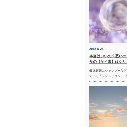
2018-5-25
本当はいいの？悪いの
サの【ケイ素】はシリ
最近頻繁にシャンプーなど
ている「ノンシリコン」 