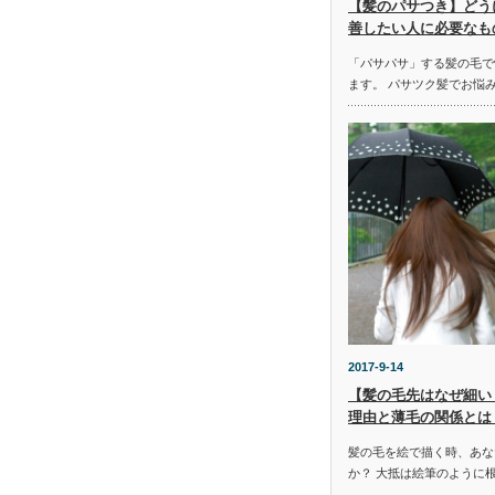
【髪のパサつき】どう
善したい人に必要なも
「パサパサ」する髪の毛で
ます。 パサツク髪でお悩
2017-9-14
【髪の毛先はなぜ細い
理由と薄毛の関係とは
髪の毛を絵で描く時、あな
か？ 大抵は絵筆のように