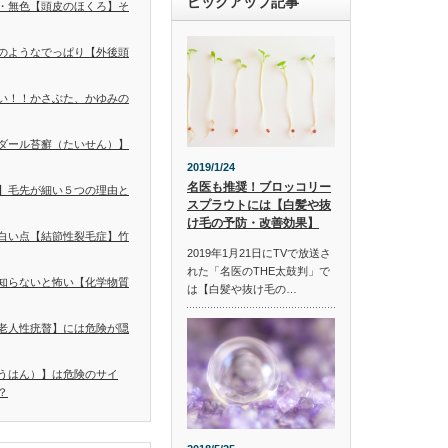
ピックアップ記事
・無色【頭皮のほくろ】そ
のようなでっぱり【外後頭
い！！かさぶた、かゆみの
ダール苔癬（たいせん）】
2019/1/24
名医も推奨！ブロッコリー
】毛先が細い５つの理由と
スプラウトには【白髪や抜
け毛の予防・改善効果】
白い点【結節性裂毛症】竹
2019年1月21日にTVで放送さ
れた「名医のTHE太鼓判」で
知らないと怖い【化学物質
は【白髪や抜け毛の…
老人性疣贅】には危険が隠
うはん）】は危険のサイ
？