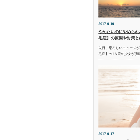
2017-9-19
やめたいのにやめられ
毛症】の原因や対策と
先日、恐ろしいニューズが
毛症】の1６歳の少女が腹
2017-9-17