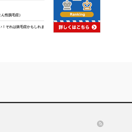
まん性脱毛症）
い！それは抜毛症かもしれま