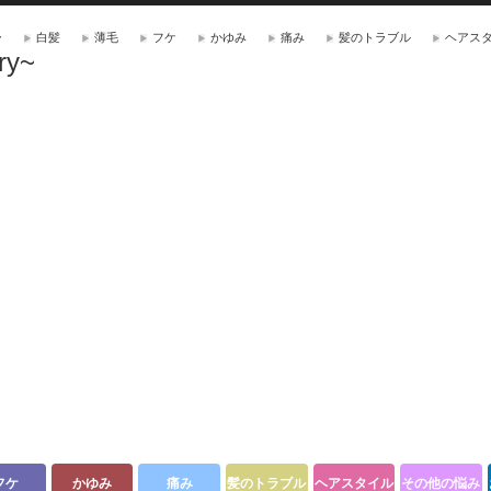
ー
白髪
薄毛
フケ
かゆみ
痛み
髪のトラブル
ヘアス
ry~
フケ
かゆみ
痛み
髪のトラブル
ヘアスタイル
その他の悩み