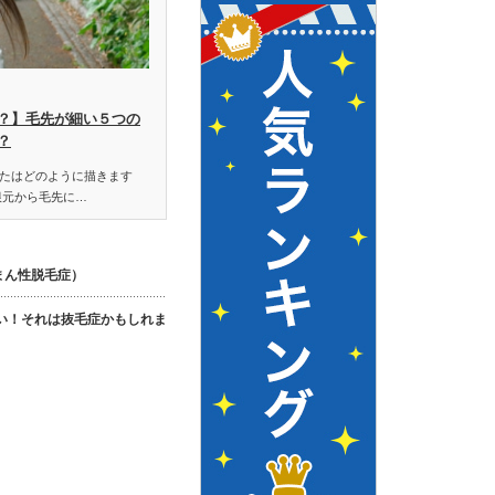
？】毛先が細い５つの
？
たはどのように描きます
根元から毛先に…
まん性脱毛症）
い！それは抜毛症かもしれま