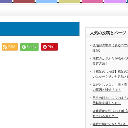
人気の投稿とページ
後頭部の中央にあるコブ
RSS
feedly
Pin it
隆起】
頭皮のかさぶたが治らな
改善方法！
【襟足のしっぽ】襟足の
のはなぜ？その対処法と
黒だけじゃない！赤・青
の原因と対処法は？
男性の頭皮にシワのよう
回転状皮膚】かも？
老化現象の頭皮のイボ【
れているカモ？！
頭皮に急にできた黒いほ