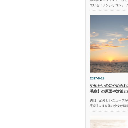
ている「ノンシリコン」 
2017-9-19
やめたいのにやめられ
毛症】の原因や対策と
先日、恐ろしいニューズが
毛症】の1６歳の少女が腹