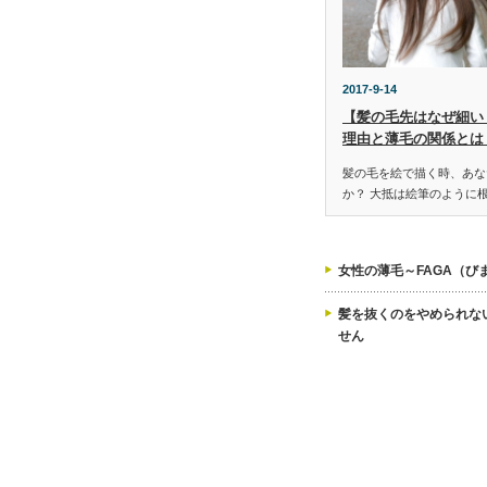
2017-9-14
【髪の毛先はなぜ細い
理由と薄毛の関係とは
髪の毛を絵で描く時、あな
か？ 大抵は絵筆のように
女性の薄毛～FAGA（び
髪を抜くのをやめられな
せん