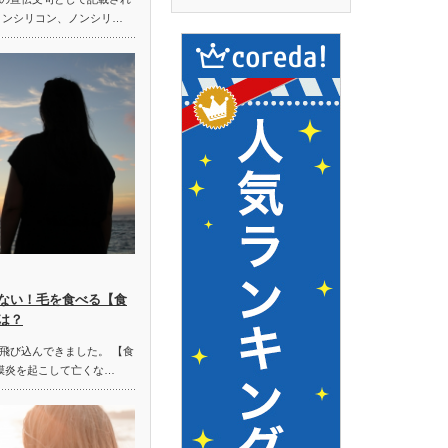
ノンシリコン、ノンシリ…
ない！毛を食べる【食
は？
飛び込んできました。 【食
膜炎を起こして亡くな…