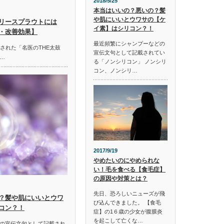
2018/5/25
本当はいいの？悪いの？髪
や肌にいいとウワサの【ケ
リースプラウトには
イ素】はシリコン？！
・改善効果】
最近頻繁にシャンプーなどの
放送された「名医のTHE太鼓
宣伝文句として記載されてい
…
る「ノンシリコン」 ノンシリ
コン、ノンシリ…
2017/9/19
やめたいのにやめられな
い！毛を食べる【食毛症】
の原因や対策とは？
先日、恐ろしいニューズが飛
？髪や肌にいいとウワ
び込んできました。 【食毛
コン？！
症】の1６歳の少女が腹膜炎
を起こして亡くな…
の宣伝文句として記載され