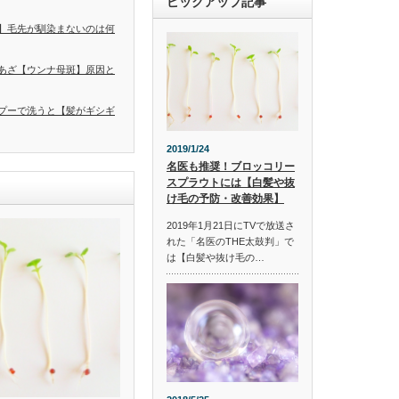
ピックアップ記事
】毛先が馴染まないのは何
あざ【ウンナ母斑】原因と
プーで洗うと【髪がギシギ
2019/1/24
名医も推奨！ブロッコリー
スプラウトには【白髪や抜
け毛の予防・改善効果】
2019年1月21日にTVで放送さ
れた「名医のTHE太鼓判」で
は【白髪や抜け毛の…