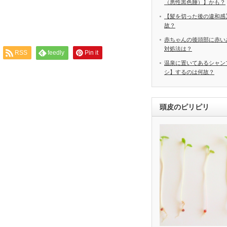
（悪性黒色腫）】かも？
【髪を切った後の違和感
故？
赤ちゃんの後頭部に赤い
対処法は？
RSS
feedly
Pin it
温泉に置いてあるシャン
シ】するのは何故？
頭皮のピリピリ