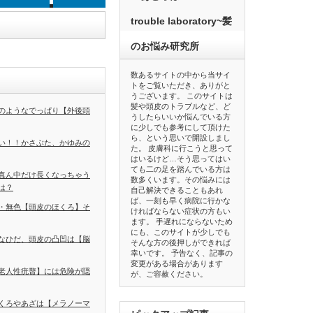
trouble laboratory~髪
のお悩み研究所
数あるサイトの中から当サイ
トをご覧いただき、ありがと
うございます。 このサイトは
髪や頭皮のトラブルなど、ど
のようなでっぱり【外後頭
うしたらいいか悩んでいる方
に少しでも参考にして頂けた
ら、という思いで開設しまし
い！！かさぶた、かゆみの
た。 皮膚科に行こうと思って
はいるけど…そう思ってはい
ても二の足を踏んでいる方は
真ん中だけ長くなっちゃう
数多くいます。その悩みには
は？
自己解決できることもあれ
ば、一刻も早く病院に行かな
・無色【頭皮のほくろ】そ
ければならない症状の方もい
ます。 手遅れにならないため
にも、このサイトが少しでも
なひだ、頭皮の凸凹は【脳
そんな方の後押しができれば
幸いです。 予告なく、記事の
変更がある場合があります
老人性疣贅】には危険が隠
が、ご容赦ください。
くろやあざは【メラノーマ