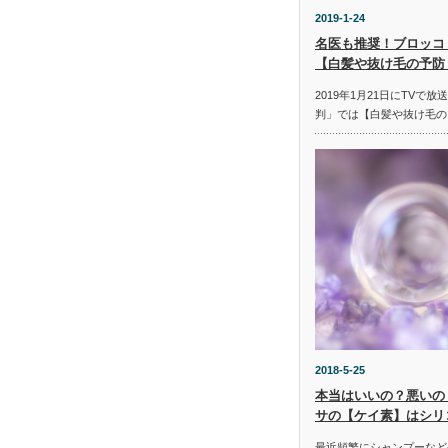
2019-1-24
名医も推奨！ブロッコ
【白髪や抜け毛の予防
2019年1月21日にTVで
判」では【白髪や抜け毛の
2018-5-25
本当はいいの？悪いの
サの【ケイ素】はシリ
最近頻繁にシャンプーなど