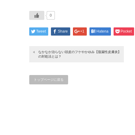
0
Tweet
Share
+1
Hatena
Pocket
なかなか治らない頭皮のフケやかゆみ【脂漏性皮膚炎】
の対処法とは？
トップページに戻る