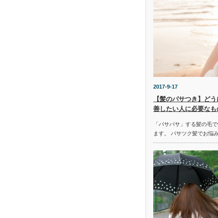
2017-9-17
【髪のパサつき】どう
善したい人に必要なも
「パサパサ」する髪の毛で
ます。 パサツク髪でお悩