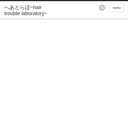
へあとらぼ~hair
menu
trouble laboratory~