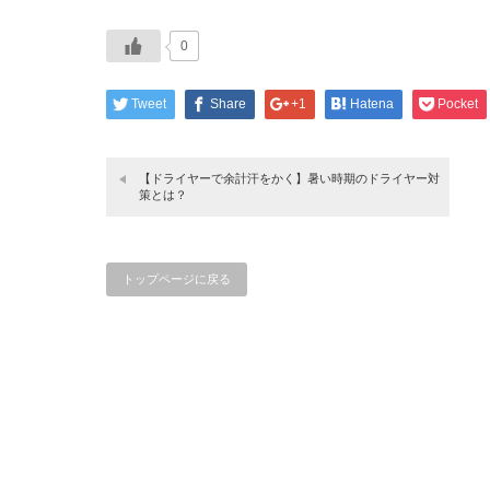
0
Tweet
Share
+1
Hatena
Pocket
【ドライヤーで余計汗をかく】暑い時期のドライヤー対
策とは？
トップページに戻る