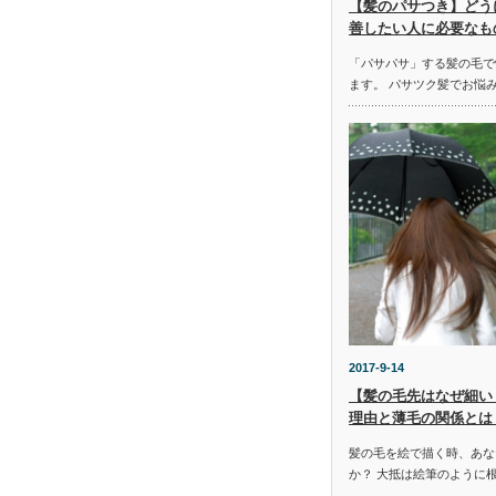
【髪のパサつき】どう
善したい人に必要なも
「パサパサ」する髪の毛で
ます。 パサツク髪でお悩
2017-9-14
【髪の毛先はなぜ細い
理由と薄毛の関係とは
髪の毛を絵で描く時、あな
か？ 大抵は絵筆のように