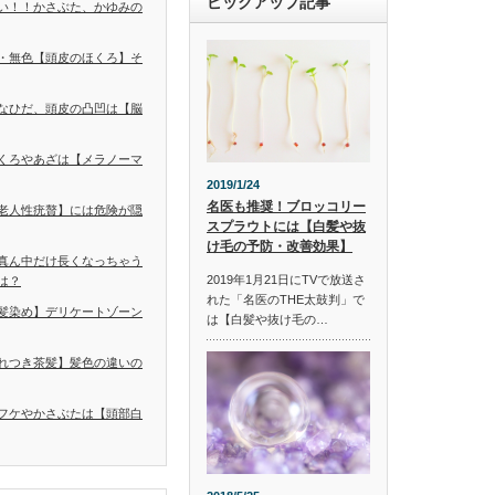
ピックアップ記事
い！！かさぶた、かゆみの
・無色【頭皮のほくろ】そ
なひだ、頭皮の凸凹は【脳
くろやあざは【メラノーマ
2019/1/24
名医も推奨！ブロッコリー
老人性疣贅】には危険が隠
スプラウトには【白髪や抜
け毛の予防・改善効果】
真ん中だけ長くなっちゃう
2019年1月21日にTVで放送さ
は？
れた「名医のTHE太鼓判」で
髪染め】デリケートゾーン
は【白髪や抜け毛の…
れつき茶髪】髪色の違いの
フケやかさぶたは【頭部白