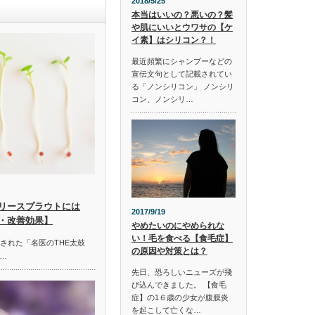
2018/5/25
本当はいいの？悪いの？髪
や肌にいいとウワサの【ケ
イ素】はシリコン？！
最近頻繁にシャンプーなどの
宣伝文句として記載されてい
る「ノンシリコン」 ノンシリ
コン、ノンシリ…
リースプラウトには
2017/9/19
・改善効果】
やめたいのにやめられな
い！毛を食べる【食毛症】
放送された「名医のTHE太鼓
の原因や対策とは？
…
先日、恐ろしいニューズが飛
び込んできました。 【食毛
症】の1６歳の少女が腹膜炎
を起こして亡くな…