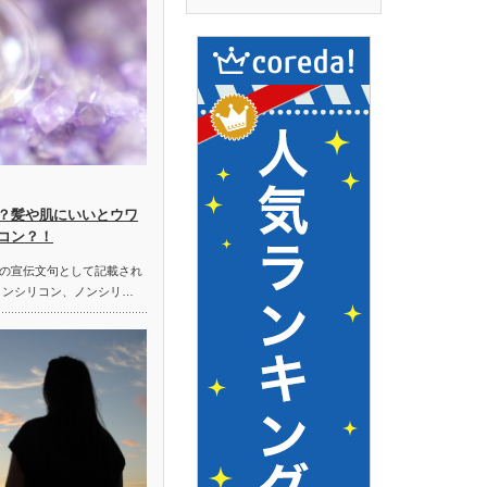
？髪や肌にいいとウワ
コン？！
の宣伝文句として記載され
ノンシリコン、ノンシリ…