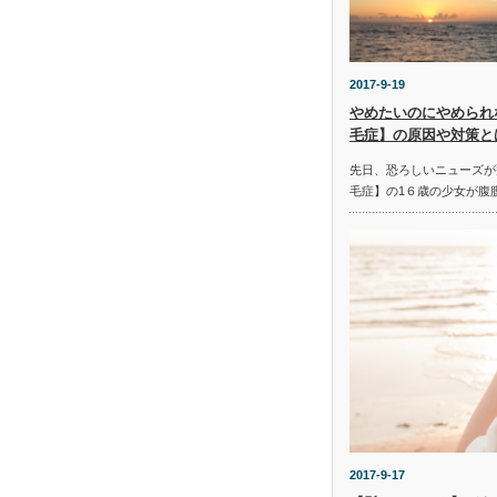
2017-9-19
やめたいのにやめられ
毛症】の原因や対策と
先日、恐ろしいニューズが
毛症】の1６歳の少女が腹
2017-9-17