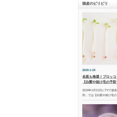
頭皮のピリピリ
2019-1-24
名医も推奨！ブロッコ
【白髪や抜け毛の予防
2019年1月21日にTVで
判」では【白髪や抜け毛の