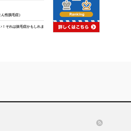
まん性脱毛症）
い！それは抜毛症かもしれま