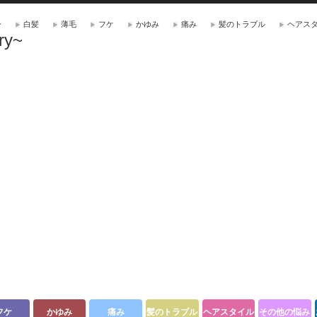
ー
白髪
薄毛
フケ
かゆみ
痛み
髪のトラブル
ヘアス
ry~
フケ
かゆみ
痛み
髪のトラブル
ヘアスタイル
その他の悩み