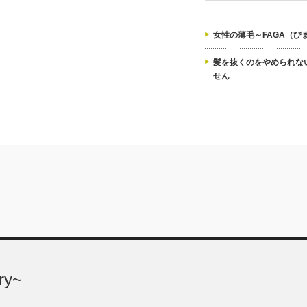
女性の薄毛～FAGA（び
髪を抜くのをやめられな
せん
ry~