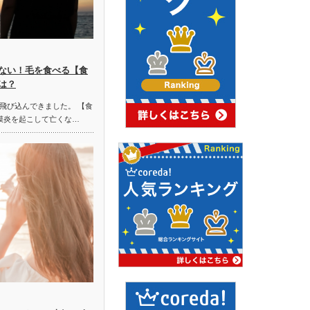
ない！毛を食べる【食
は？
飛び込んできました。 【食
膜炎を起こして亡くな…