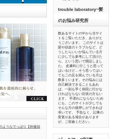
trouble laboratory~髪
のお悩み研究所
数あるサイトの中から当サイ
トをご覧いただき、ありがと
うございます。 このサイトは
髪や頭皮のトラブルなど、ど
うしたらいいか悩んでいる方
に少しでも参考にして頂けた
ら、という思いで開設しまし
た。 皮膚科に行こうと思って
はいるけど…そう思ってはい
ても二の足を踏んでいる方は
数多くいます。その悩みには
自己解決できることもあれ
ば、一刻も早く病院に行かな
ければならない症状の方もい
ます。 手遅れにならないため
にも、このサイトが少しでも
そんな方の後押しができれば
幸いです。 予告なく、記事の
変更がある場合があります
が、ご容赦ください。
のようなでっぱり【外後頭