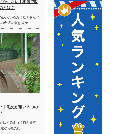
にかしたい！本気で改
のとは？
悩んでいる方はたくさんい
みの声 私の髪は昔か…
？】毛先が細い５つの
？
たはどのように描きます
根元から毛先に…