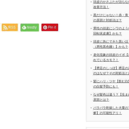
頭皮のかさぶたが治らな
改善方法！
黒だけじゃない！赤・青
の原因と対処法は？
RSS
feedly
Pin it
男性の頭皮にシワのよう
回転状皮膚】かも？
頭皮に急にできた黒いほ
（悪性黒色腫）】かも？
老化現象の頭皮のイボ【
れているカモ？！
【襟足のしっぽ】襟足の
のはなぜ？その対処法と
髪にハリ・ツヤ【飲む白
の白髪予防にも！
なぜ髪色は違う？【生ま
原因とは？
パラパラ乾燥した大量の
癬】の可能性アリ！