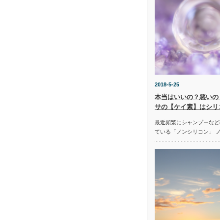
2018-5-25
本当はいいの？悪いの
サの【ケイ素】はシリ
最近頻繁にシャンプーなど
ている「ノンシリコン」 