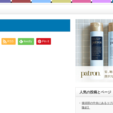
RSS
feedly
Pin it
人気の投稿とページ
後頭部の中央にあるコブ
隆起】