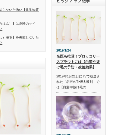
ピックアップ記事
知らないと怖い【化学物質
うはん）】は危険のサイ
？
し）脱毛】を失敗しないた
？
2019/1/24
名医も推奨！ブロッコリー
スプラウトには【白髪や抜
け毛の予防・改善効果】
2019年1月21日にTVで放送さ
れた「名医のTHE太鼓判」で
は【白髪や抜け毛の…