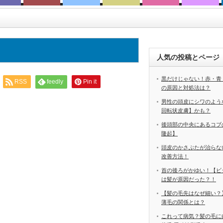
人気の投稿とページ
黒だけじゃない！赤・青
RSS
feedly
Pin it
の原因と対処法は？
男性の頭皮にシワのよう
回転状皮膚】かも？
後頭部の中央にあるコブ
隆起】
頭皮のかさぶたが治らな
改善方法！
首の後ろがかゆい！【ビ
は髪が原因だった？！
【髪の毛先はなぜ細い？
薄毛の関係とは？
これって病気？髪の毛に