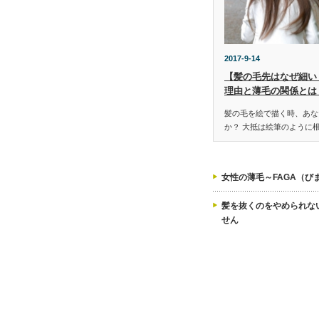
2017-9-14
【髪の毛先はなぜ細い
理由と薄毛の関係とは
髪の毛を絵で描く時、あな
か？ 大抵は絵筆のように
女性の薄毛～FAGA（び
髪を抜くのをやめられな
せん