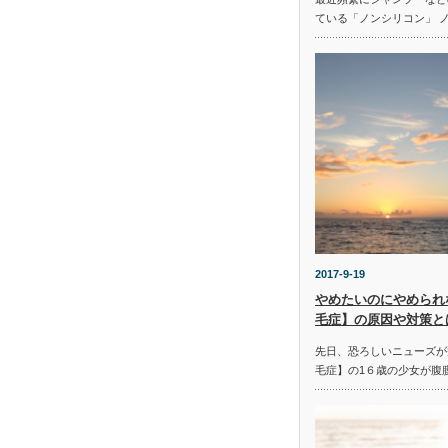
ている「ノンシリコン」 
2017-9-19
やめたいのにやめられ
毛症】の原因や対策と
先日、恐ろしいニューズが
毛症】の1６歳の少女が腹