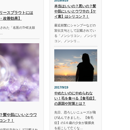
2018/5/25
本当はいいの？悪いの？髪
や肌にいいとウワサの【ケ
リースプラウトには
イ素】はシリコン？！
・改善効果】
最近頻繁にシャンプーなどの
放送された「名医のTHE太鼓
宣伝文句として記載されてい
…
る「ノンシリコン」 ノンシリ
コン、ノンシリ…
2017/9/19
やめたいのにやめられな
い！毛を食べる【食毛症】
の原因や対策とは？
先日、恐ろしいニューズが飛
？髪や肌にいいとウワ
び込んできました。 【食毛
コン？！
症】の1６歳の少女が腹膜炎
を起こして亡くな…
の宣伝文句として記載され