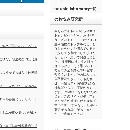
trouble laboratory~髪
のお悩み研究所
数あるサイトの中から当サイ
トをご覧いただき、ありがと
うございます。 このサイトは
髪や頭皮のトラブルなど、ど
・無色【頭皮のほくろ】そ
うしたらいいか悩んでいる方
に少しでも参考にして頂けた
ら、という思いで開設しまし
なひだ、頭皮の凸凹は【脳
た。 皮膚科に行こうと思って
はいるけど…そう思ってはい
ても二の足を踏んでいる方は
のようなでっぱり【外後頭
数多くいます。その悩みには
自己解決できることもあれ
ば、一刻も早く病院に行かな
い！！かさぶた、かゆみの
ければならない症状の方もい
ます。 手遅れにならないため
にも、このサイトが少しでも
ダール苔癬（たいせん）】
そんな方の後押しができれば
幸いです。 予告なく、記事の
変更がある場合があります
】毛先が細い５つの理由と
が、ご容赦ください。
白い点【結節性裂毛症】竹