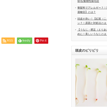
状毛/重積性裂毛症
整髪料でアレルギー？！
過敏症】とは？
頭皮が赤い！【紅斑（こ
ン？！原因と対処法とは
【うなじ・襟足（えりあ
めに！美しいうなじとは
RSS
feedly
Pin it
頭皮のピリピリ