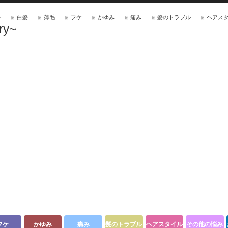
ー
白髪
薄毛
フケ
かゆみ
痛み
髪のトラブル
ヘアス
ry~
フケ
かゆみ
痛み
髪のトラブル
ヘアスタイル
その他の悩み