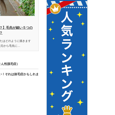
？】毛先が細い５つの
？
たはどのように描きます
根元から毛先に…
まん性脱毛症）
い！それは抜毛症かもしれま