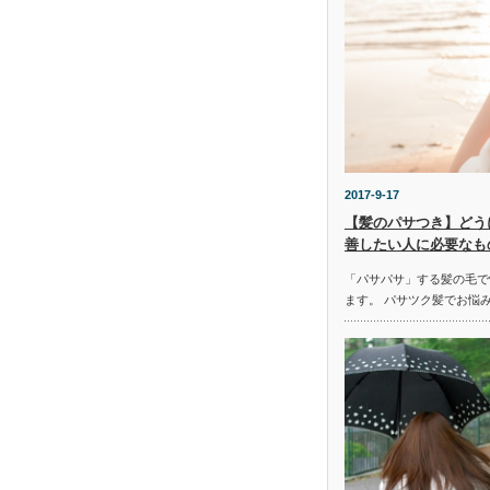
2017-9-17
【髪のパサつき】どう
善したい人に必要なも
「パサパサ」する髪の毛で
ます。 パサツク髪でお悩