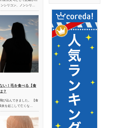
ノンシリコン、ノンシリ…
ない！毛を食べる【食
は？
飛び込んできました。 【食
膜炎を起こして亡くな…