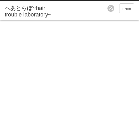
へあとらぼ~hair
menu
trouble laboratory~