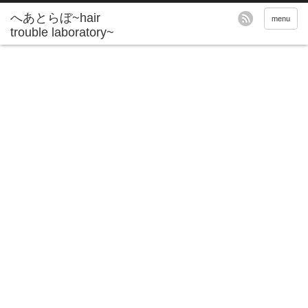
へあとらぼ~hair
menu
trouble laboratory~