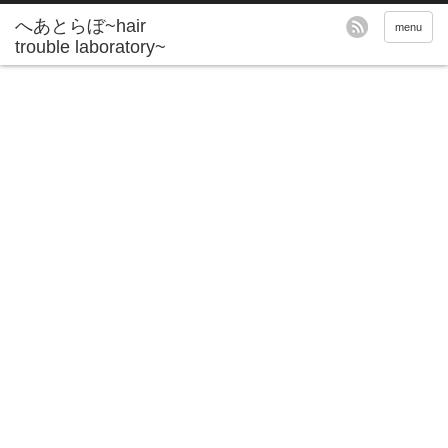
へあとらぼ~hair
menu
trouble laboratory~