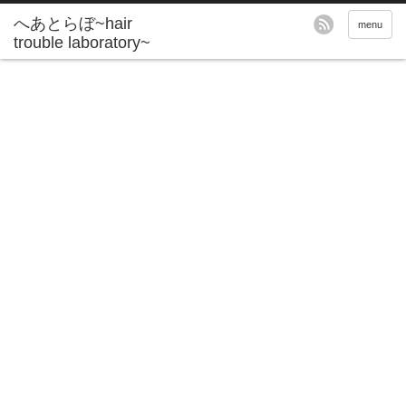
へあとらぼ~hair
menu
trouble laboratory~