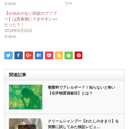
ィ
く
かゆみ
フケ
ン
だ
ド
さ
ウ
い
【かゆみのない頭皮のブツブ
で
(新
ツ】は思春期にできやすい○○
開
し
き
い
だった？！
ま
ウ
2018年6月25日
す)
ィ
ン
かゆみ
ド
ウ
で
開
き
ま
す)
関連記事
整髪料でアレルギー？！知らないと怖い
【化学物質過敏症】とは？
クリームシャンプー【わたしのきまり】を
実際に試してみた検証レビュ…