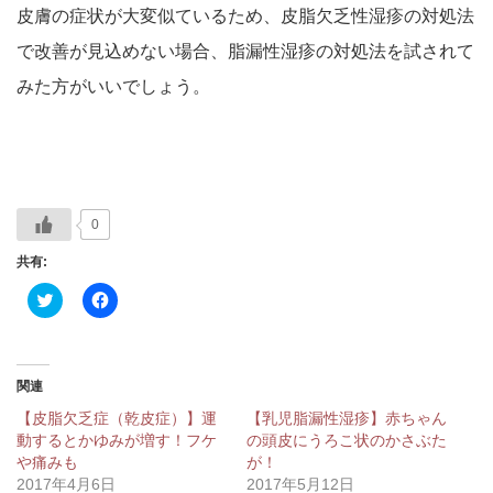
皮膚の症状が大変似ているため、皮脂欠乏性湿疹の対処法
で改善が見込めない場合、脂漏性湿疹の対処法を試されて
みた方がいいでしょう。
0
共有:
ク
Facebook
リ
で
ッ
共
ク
有
し
す
て
る
Twitter
に
関連
で
は
共
ク
【皮脂欠乏症（乾皮症）】運
【乳児脂漏性湿疹】赤ちゃん
有
リ
(新
ッ
動するとかゆみが増す！フケ
の頭皮にうろこ状のかさぶた
し
ク
や痛みも
が！
い
し
ウ
て
2017年4月6日
2017年5月12日