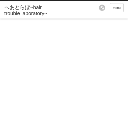
へあとらぼ~hair
menu
trouble laboratory~