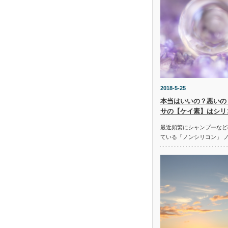
2018-5-25
本当はいいの？悪いの
サの【ケイ素】はシリ
最近頻繁にシャンプーなど
ている「ノンシリコン」 