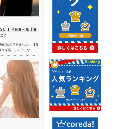
ない！毛を食べる【食
は？
飛び込んできました。 【食
膜炎を起こして亡くな…