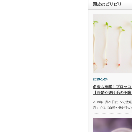
頭皮のピリピリ
2019-1-24
名医も推奨！ブロッコ
【白髪や抜け毛の予防
2019年1月21日にTVで
判」では【白髪や抜け毛の