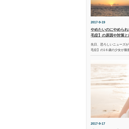
2017-9-19
やめたいのにやめられ
毛症】の原因や対策と
先日、恐ろしいニューズが
毛症】の1６歳の少女が腹
2017-9-17