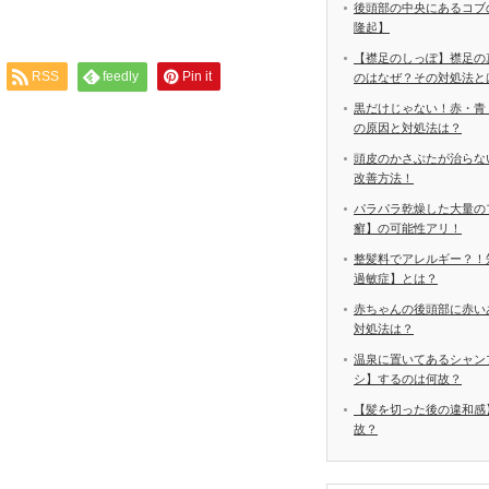
後頭部の中央にあるコブ
隆起】
【襟足のしっぽ】襟足の
RSS
feedly
Pin it
のはなぜ？その対処法と
黒だけじゃない！赤・青
の原因と対処法は？
頭皮のかさぶたが治らな
改善方法！
パラパラ乾燥した大量の
癬】の可能性アリ！
整髪料でアレルギー？！
過敏症】とは？
赤ちゃんの後頭部に赤い
対処法は？
温泉に置いてあるシャン
シ】するのは何故？
【髪を切った後の違和感
故？