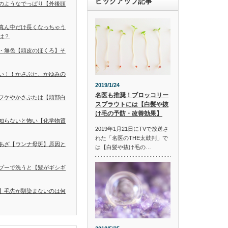
ピックアップ記事
のようなでっぱり【外後頭
真ん中だけ長くなっちゃう
は？
・無色【頭皮のほくろ】そ
い！！かさぶた、かゆみの
2019/1/24
名医も推奨！ブロッコリー
フケやかさぶたは【頭部白
スプラウトには【白髪や抜
け毛の予防・改善効果】
知らないと怖い【化学物質
2019年1月21日にTVで放送さ
れた「名医のTHE太鼓判」で
あざ【ウンナ母斑】原因と
は【白髪や抜け毛の…
プーで洗うと【髪がギシギ
】毛先が馴染まないのは何