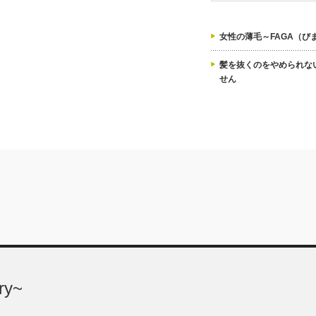
女性の薄毛～FAGA（び
髪を抜くのをやめられな
せん
ry~