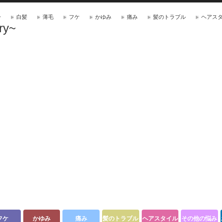
ー
白髪
薄毛
フケ
かゆみ
痛み
髪のトラブル
ヘアス
ry~
フケ
かゆみ
痛み
髪のトラブル
ヘアスタイル
その他の悩み