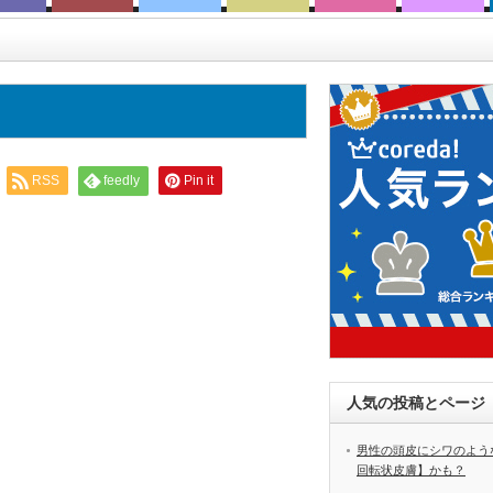
RSS
feedly
Pin it
人気の投稿とページ
男性の頭皮にシワのよう
回転状皮膚】かも？