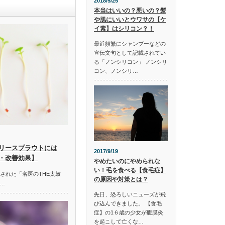
2018/5/25
本当はいいの？悪いの？髪
や肌にいいとウワサの【ケ
イ素】はシリコン？！
最近頻繁にシャンプーなどの
宣伝文句として記載されてい
る「ノンシリコン」 ノンシリ
コン、ノンシリ…
リースプラウトには
2017/9/19
・改善効果】
やめたいのにやめられな
い！毛を食べる【食毛症】
放送された「名医のTHE太鼓
の原因や対策とは？
…
先日、恐ろしいニューズが飛
び込んできました。 【食毛
症】の1６歳の少女が腹膜炎
を起こして亡くな…