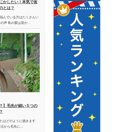
にかしたい！本気で改
のとは？
悩んでいる方はたくさんい
みの声 私の髪は昔か…
？】毛先が細い５つの
？
たはどのように描きます
根元から毛先に…