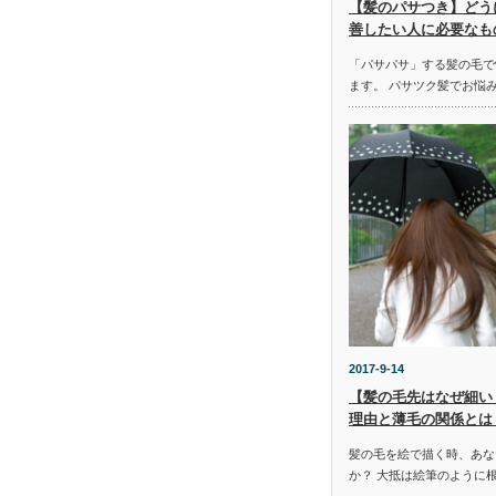
【髪のパサつき】どう
善したい人に必要なも
「パサパサ」する髪の毛で
ます。 パサツク髪でお悩
2017-9-14
【髪の毛先はなぜ細い
理由と薄毛の関係とは
髪の毛を絵で描く時、あな
か？ 大抵は絵筆のように