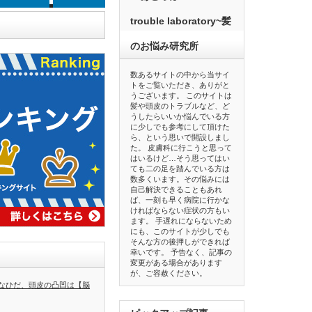
trouble laboratory~髪
のお悩み研究所
数あるサイトの中から当サイ
トをご覧いただき、ありがと
うございます。 このサイトは
髪や頭皮のトラブルなど、ど
うしたらいいか悩んでいる方
に少しでも参考にして頂けた
ら、という思いで開設しまし
た。 皮膚科に行こうと思って
はいるけど…そう思ってはい
ても二の足を踏んでいる方は
数多くいます。その悩みには
自己解決できることもあれ
ば、一刻も早く病院に行かな
ければならない症状の方もい
ます。 手遅れにならないため
にも、このサイトが少しでも
そんな方の後押しができれば
幸いです。 予告なく、記事の
変更がある場合があります
が、ご容赦ください。
なひだ、頭皮の凸凹は【脳