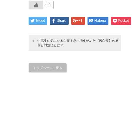
0
Tweet
Share
+1
Hatena
Pocket
中高生の気になる白髪！急に増え始めた【若白髪】の原
因と対処法とは？
トップページに戻る