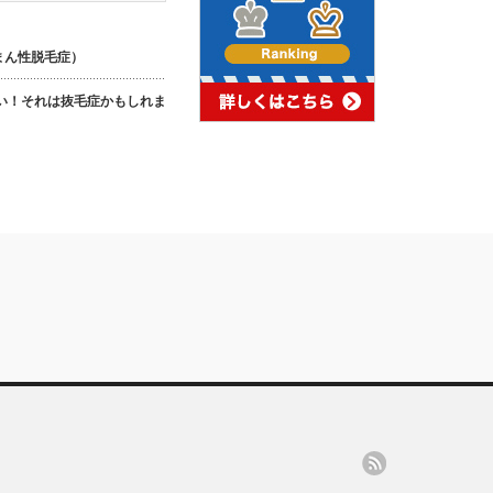
まん性脱毛症）
い！それは抜毛症かもしれま