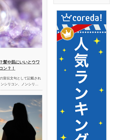
？髪や肌にいいとウワ
コン？！
の宣伝文句として記載され
ノンシリコン、ノンシリ…