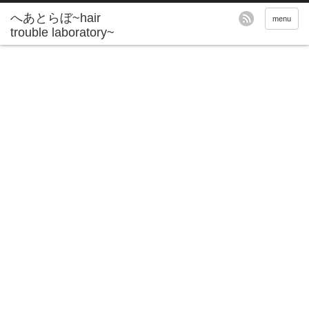
へあとらぼ~hair
menu
trouble laboratory~