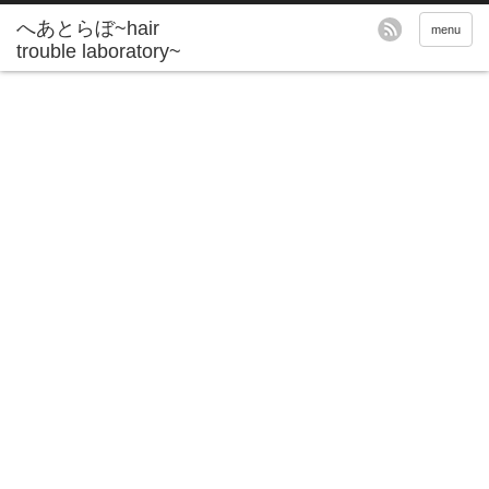
へあとらぼ~hair
menu
trouble laboratory~