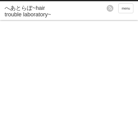
へあとらぼ~hair
menu
trouble laboratory~