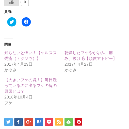
0
共有:
ク
Facebook
リ
で
ッ
共
ク
有
し
す
て
る
Twitter
に
関連
で
は
共
ク
知らないと怖い！【ケルスス
乾燥したフケやかゆみ、痛
有
リ
(新
ッ
禿瘡（トクソウ）】
み、抜け毛【頭皮アトピー】
し
ク
2017年4月29日
2017年4月27日
い
し
ウ
て
かゆみ
かゆみ
ィ
く
ン
だ
【大きいフケの塊！】毎日洗
ド
さ
ウ
い
っているのに出るフケの塊の
で
(新
原因とは？
開
し
き
い
2018年10月4日
ま
ウ
フケ
す)
ィ
ン
ド
ウ
で
開
き