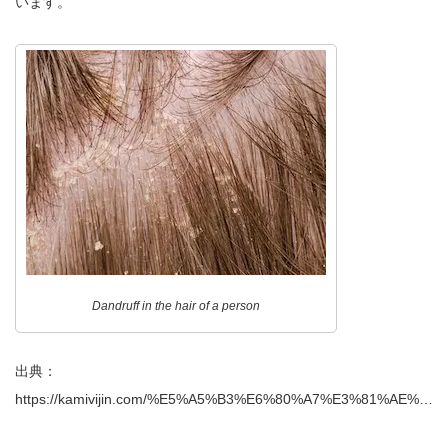
います。
Dandruff in the hair of a person
出典：
https://kamivijin.com/%E5%A5%B3%E6%80%A7%E3%81%AE%…