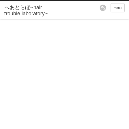
へあとらぼ~hair
menu
trouble laboratory~