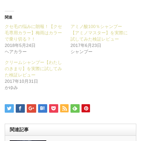
ッ
共
ク
有
し
す
て
る
Twitter
に
関連
で
は
共
ク
クセ毛の悩みに朗報！【クセ
アミノ酸100％シャンプー
有
リ
(新
ッ
毛専用カラー】梅雨はカラー
【アミノマスター】を実際に
し
ク
で乗り切る？！
試してみた検証レビュー
い
し
ウ
て
2018年5月24日
2017年6月23日
ィ
く
ヘアカラー
シャンプー
ン
だ
ド
さ
ウ
い
クリームシャンプー【わたし
で
(新
のきまり】を実際に試してみ
開
し
き
い
た検証レビュー
ま
ウ
2017年10月31日
す)
ィ
ン
かゆみ
ド
ウ
で
開
き
ま
す)
関連記事