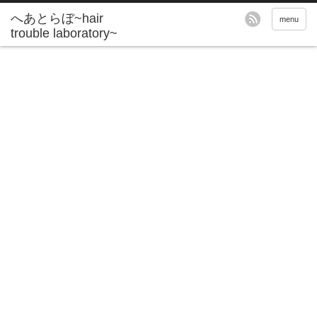
へあとらぼ~hair
menu
trouble laboratory~