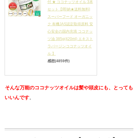
付 ★ ココナッツオイル 3本
セット【[即納★送料無料]
スーパーフード オーガニッ
ク 有機JAS認定取得原料 安
心安全の国内充填 ココナッ
ツ油 385g(420ml) エキスト
ラバージンココナッツオイ
ル 】
感想(4859件)
そんな万能のココナッツオイルは髪や頭皮にも、とっても
いいんです
。