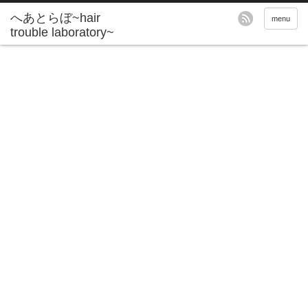
へあとらぼ~hair
menu
trouble laboratory~