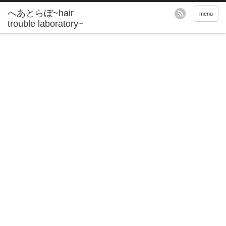
へあとらぼ~hair
menu
trouble laboratory~