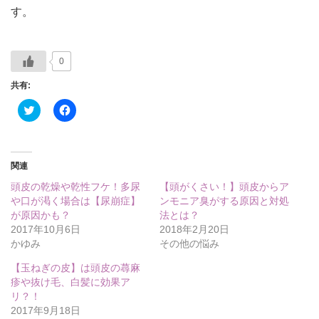
す。
0
共有:
ク
Facebook
リ
で
ッ
共
ク
有
し
す
て
る
Twitter
に
関連
で
は
共
ク
頭皮の乾燥や乾性フケ！多尿
【頭がくさい！】頭皮からア
有
リ
(新
ッ
や口が渇く場合は【尿崩症】
ンモニア臭がする原因と対処
し
ク
が原因かも？
法とは？
い
し
ウ
て
2017年10月6日
2018年2月20日
ィ
く
かゆみ
その他の悩み
ン
だ
ド
さ
ウ
い
【玉ねぎの皮】は頭皮の蕁麻
で
(新
疹や抜け毛、白髪に効果ア
開
し
き
い
リ？！
ま
ウ
2017年9月18日
す)
ィ