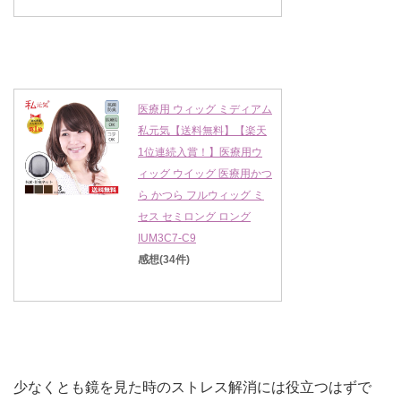
医療用 ウィッグ ミディアム
私元気【送料無料】【楽天
1位連続入賞！】医療用ウ
ィッグ ウイッグ 医療用かつ
ら かつら フルウィッグ ミ
セス セミロング ロング
IUM3C7-C9
感想(34件)
少なくとも鏡を見た時のストレス解消には役立つはずで