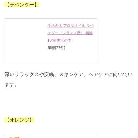
【ラベンダー】
生活の木 アロマオイル ラベ
ンダー（フランス産） 精油
10ml[生活の木]
感想(77件)
深いリラックスや安眠、スキンケア、ヘアケアに向いてい
ます。
【オレンジ】