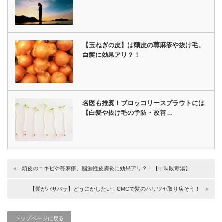
【玉ねぎの皮】は頭皮の蕁麻疹や抜け毛、
白髪に効果アリ？！
名医も推奨！ブロッコリースプラウトには
【白髪や抜け毛の予防・改善…
頭皮のニキビや蕁麻疹、脂漏性皮膚炎に効果アリ？！【十味敗毒湯】
【髪がパサパサ】どうにかしたい！CMCで髪のハリツヤ取り戻そう！
トップページに戻る