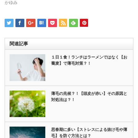
ン
かゆみ
ド
ウ
で
開
き
ま
す)
関連記事
１日１食！ランチはラーメンではなく【お
蕎麦】で薄毛対策？！
薄毛の兆候？！【頭皮が赤い】その原因と
対処法は？！
思春期に多い【ストレスによる抜け毛や薄
毛】を防ぐ方法とは？