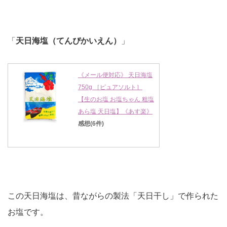
「
天日海塩（てんぴかいえん）
」
《メール便対応》 天日海塩
750g ［ピュアソルト］
【生のお塩 お塩ちゃん 粗塩
あら塩 天日塩】《あす楽》
感想(6件)
この天日海塩は、昔ながらの製法「天日干し」で作られた
お塩です。