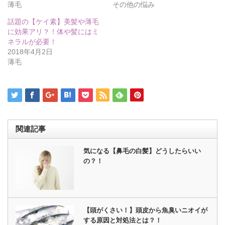
ィ
く
薄毛
その他の悩み
ン
だ
ド
さ
ウ
い
話題の【ケイ素】美髪や薄毛
で
(新
に効果アリ？！体や髪にはミ
開
し
き
い
ネラルが必要！
ま
ウ
2018年4月2日
す)
ィ
ン
薄毛
ド
ウ
で
開
き
ま
す)
関連記事
気になる【鼻毛の白髪】どうしたらいい
の？！
【頭がくさい！】頭皮から魚臭いニオイが
する原因と対処法とは？！