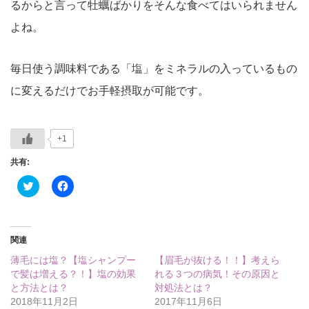
るからと言って牡蠣ばかりをそんな食べてはいられません
よね。
毎日使う調味料である「塩」をミネラルの入っているもの
に変えるだけでお手軽摂取が可能です。
+1
共有:
ク
Facebook
リ
で
ッ
共
ク
有
し
す
て
る
Twitter
に
関連
で
は
共
ク
薄毛には塩？【塩シャンプー
【眉毛が抜ける！！】考えら
有
リ
(新
ッ
で髪は増える？！】塩の効果
れる３つの病気！その原因と
し
ク
と方法とは？
対処法とは？
い
し
ウ
て
2018年11月2日
2017年11月6日