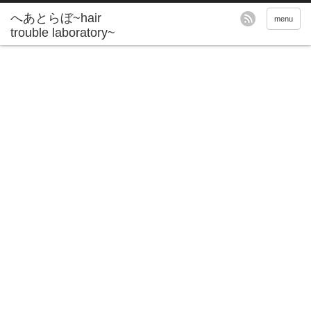
へあとらぼ~hair
menu
trouble laboratory~